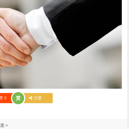
赞
3
分享
赏
动态
>