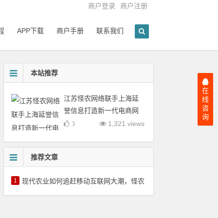
商户登录
商户注册
程
APP下载
商户手册
联系我们
本站推荐
在
江苏怪农网络联手上海延
线
咨
誉信息打造新一代电商网
询
络平台
1,321 views
3
推荐文章
1
现代农业如何追赶移动互联网大潮，怪农网带您解读